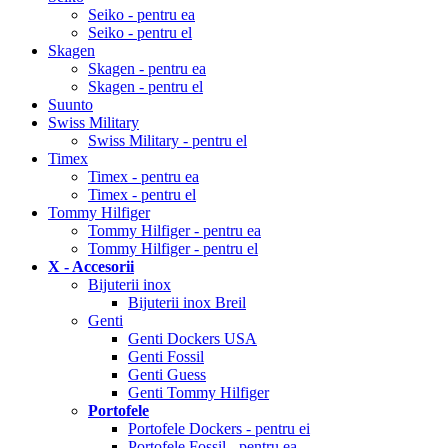
Seiko - pentru ea
Seiko - pentru el
Skagen
Skagen - pentru ea
Skagen - pentru el
Suunto
Swiss Military
Swiss Military - pentru el
Timex
Timex - pentru ea
Timex - pentru el
Tommy Hilfiger
Tommy Hilfiger - pentru ea
Tommy Hilfiger - pentru el
X - Accesorii
Bijuterii inox
Bijuterii inox Breil
Genti
Genti Dockers USA
Genti Fossil
Genti Guess
Genti Tommy Hilfiger
Portofele
Portofele Dockers - pentru ei
Portofele Fossil - pentru ea