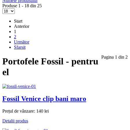
Numele produsului
Produse 1 - 18 din 25
Start
Anterior
1
2
Următor
Sfarsit
Pagina 1 din 2
Portofele Fossil - pentru
el
Fossil Venice clip bani maro
Prețul de vânzare:
140 lei
Detalii produs